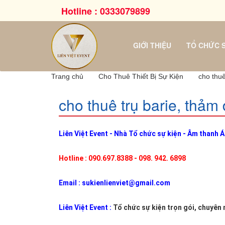
Hotline :
0333079899
TRANG
CHỦ
GIỚI THIỆU
TỔ CHỨC S
Giới
thiệu
Trang chủ
Cho Thuê Thiết Bị Sự Kiện
cho thuê
Tổ
cho thuê trụ barie, thảm
chức
sự
kiện
Liên Việt Event - Nhà Tổ chức sự kiện - Âm thanh Á
Hotline : 090.697.8388 - 098. 942. 6898
Tổ
chức
Email : sukienlienviet@gmail.com
lễ
khai
Liên Việt Event
:
Tổ chức sự kiện trọn gói, chuyên 
trương