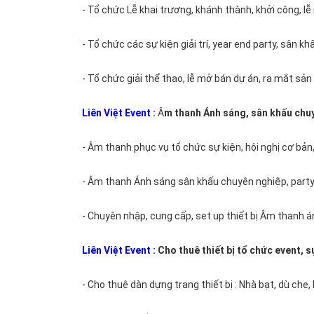
- Tổ chức Lễ khai trương, khánh thành, khởi công, lễ 
chuyên
nghiệp
- Tổ chức các sự kiện giải trí, year end party, sân khấ
Tổ
- Tổ chức giải thể thao, lễ mở bán dự án, ra mắt sản 
chức
Liên Việt Event
:
Â
m thanh Ánh sáng, sân khấu chu
lễ
trung
- Âm thanh phục vụ tổ chức sự kiện, hội nghị cơ bản, t
thu
cho
- Âm thanh Ánh sáng sân khấu chuyên nghiệp, party, v
bé
- Chuyên nhập, cung cấp, set up thiết bị Âm thanh án
Tổ
Liên Việt Event
:
Cho thuê thiết bị tổ chức event, s
chức
lễ
- Cho thuê dàn dựng trang thiết bị : Nhà bạt, dù che,
trao