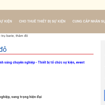
Ự KIỆN
CHO THUÊ THIẾT BỊ SỰ KIỆN
CUNG CẤP NHÂN S
 trụ barie, thảm đỏ
 đỏ
nh sáng chuyên nghiệp - Thiết bị tổ chức sự kiện, event
nghiệp, sang trọng hiện đại