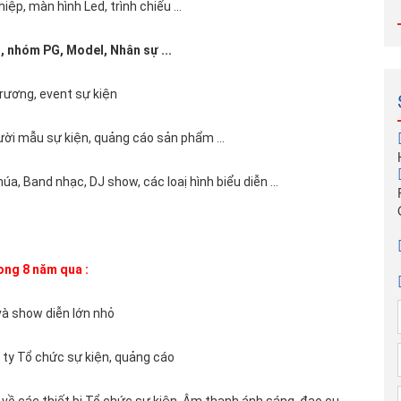
iệp, màn hình Led, trình chiếu ...
 nhóm PG, Model, Nhân sự ...
trương, event sự kiện
ười mẫu sự kiện, quảng cáo sản phẩm ...
, Band nhạc, DJ show, các loaị hình biểu diễn ...
rong 8 năm qua :
và show diễn lớn nhỏ
g ty Tổ chức sự kiện, quảng cáo