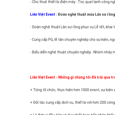
- Cho thuê thiết bị điện máy : Tivi, quạt lạnh công ngh
giải
chuyên
Liên Việt Event
:
Đoàn nghệ thuật múa Lân sư rồng,
nghiệp
- Đoàn nghệ thuật Lân sư rồng phục vụ Lễ tết, khai 
Tổ
- Cung cấp PG, lễ tân chuyên nghiệp cho sự kiện, ng
chức
tết
- Biểu diễn nghệ thuật chuyên nghiệp : Nhóm nhảy múa
thiếu
nhi
1/6
Liên Việt Event - Những gì chúng tôi đã trải qua t
tổ
+ Từng tổ chức, thực hiện hơn 1000 event, sự kiện 
chức
chương
+ Đối tác cung cấp dịch vụ, thiết bị với hơn 200 côn
trình