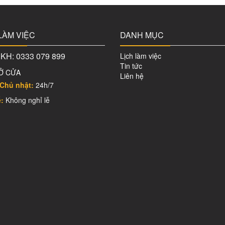
LÀM VIỆC
DANH MỤC
H: 0333 079 899
Lịch làm việc
Tin tức
Ở CỬA
Liên hệ
Chủ nhật:
24h/7
ễ:
Không nghỉ lễ