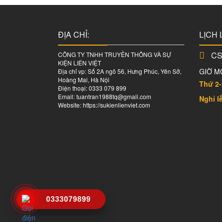
thuê
âm
thanh
ĐỊA CHỈ:
LỊCH 
ánh
CSK
CÔNG TY TNHH TRUYỀN THÔNG VÀ SỰ
sáng
KIỆN LIÊN VIỆT
GIỜ M
Địa chỉ vp: Số 2A ngõ 56, Hưng Phúc, Yên Sở,
Hoàng Mai, Hà Nội
Thứ 2-
Điện thoại: 0333 079 899
Cho
Email: tuantran1988tq@gmail.com
Nghỉ l
Website: https://sukienlienviet.com
thuê
nhà
bạt,
nhà
không
gian
0333079899
cho