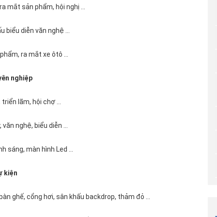
ra mắt sản phẩm, hội nghị ...
u biểu diễn văn nghệ ...
phẩm, ra mắt xe ôtô ...
yên nghiệp
riển lãm, hội chợ ...
ăn nghệ, biểu diễn ...
h sáng, màn hình Led ...
ự kiện
 bàn ghế, cổng hơi, sân khấu backdrop, thảm đỏ ...