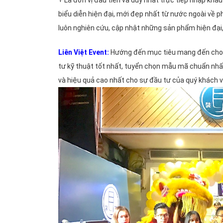
+ Là đơn vị đầu tiên và duy nhất trực tiếp nhập khẩ
liên
biểu diễn hiện đại, mới đẹp nhất từ nước ngoài về ph
hoan,
luôn nghiên cứu, cập nhật những sản phẩm hiện đại,
họp
lớp
Liên Việt Event
:
Hướng đến mục tiêu mang đến cho 
tư kỹ thuật tốt nhất, tuyển chọn mẫu mã chuẩn nhất
TỔ
và hiệu quả cao nhất cho sự đầu tư của quý khách 
CHỨC
YEAR
AND
PARTY,
TIỆC
TẤT
NIÊN
CÔNG
TY